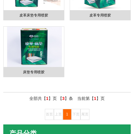
皮革床垫专用喷胶
皮革专用喷胶
床垫专用喷胶
全部共【
1
】页 【
3
】条 当前第【
1
】页
首页
上页
1
下页
尾页
产品分类