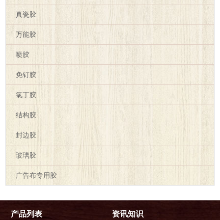
真瓷胶
万能胶
喷胶
免钉胶
氯丁胶
结构胶
封边胶
玻璃胶
广告布专用胶
产品列表
资讯知识