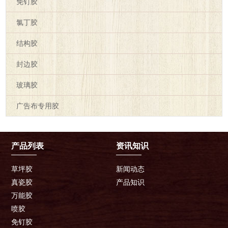
免钉胶
氯丁胶
结构胶
封边胶
玻璃胶
广告布专用胶
产品列表
资讯知识
草坪胶
新闻动态
真瓷胶
产品知识
万能胶
喷胶
免钉胶